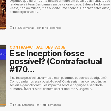
Digamos que durante uma missão a marte um casal de astronautas se
rendesse a interações carnais em baixa gravidade. E desse hedonismo
viesse, não ao mundo, mas à Marte uma criança! E agora? Antes disso,
como foi possível a...
Há 306 Semanas - por
Tarik Fernandes
CONTRAFACTUAL
,
DESTAQUE
E se Inception fosse
possível? (Contrafactual
#170...
E se fosse possível entrarmos e manipularmos os sonhos de alguém?
Como usaríamos essa possibilidade? Quais seriam as consequências
sociais e geopolíticas? E os impactos sobre a cognição e sanidade
humana? [Spoiler Alert: contém spoiler do filme A Origem e...
Há 313 Semanas - por
Tarik Fernandes