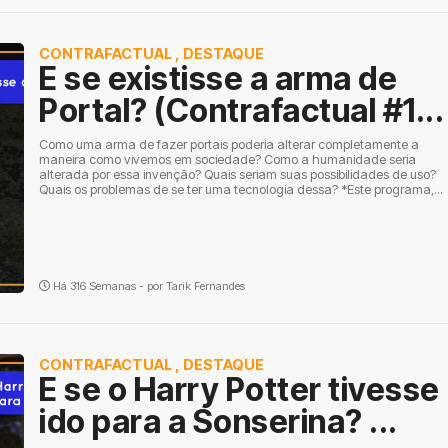
CONTRAFACTUAL
,
DESTAQUE
E se existisse a arma de
Portal? (Contrafactual #1...
Como uma arma de fazer portais poderia alterar completamente a
maneira como vivemos em sociedade? Como a humanidade seria
alterada por essa invenção? Quais seriam suas possibilidades de uso?
Quais os problemas de se ter uma tecnologia dessa? *Este programa,...
Há 316 Semanas - por
Tarik Fernandes
CONTRAFACTUAL
,
DESTAQUE
E se o Harry Potter tivesse
ido para a Sonserina? ...