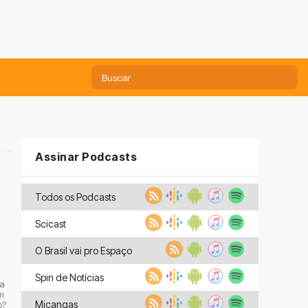
Assinar Podcasts
Todos os Podcasts
Scicast
O Brasil vai pro Espaço
Spin de Notícias
ta
em
Miçangas
o?