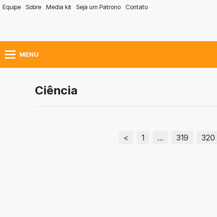
Equipe
Sobre
Media kit
Seja um Patrono
Contato
MENU
Ciência
<
1
…
319
320