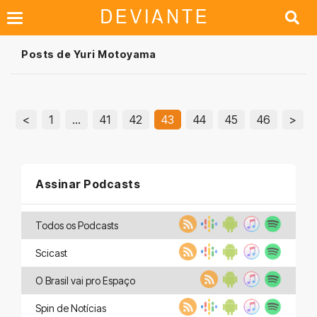
Posts de Yuri Motoyama
<
1
…
41
42
43
44
45
46
>
Assinar Podcasts
Todos os Podcasts
Scicast
O Brasil vai pro Espaço
Spin de Notícias