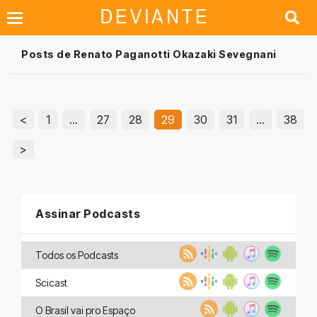
Posts de Renato Paganotti Okazaki Sevegnani
<
1
…
27
28
29
30
31
…
38
>
Assinar Podcasts
Todos os Podcasts
Scicast
O Brasil vai pro Espaço