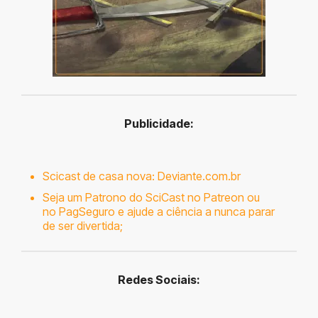
Publicidade:
Scicast de casa nova:
Deviante.com.br
Seja um
Patrono
do SciCast no
Patreon
ou
no
PagSeguro
e ajude a ciência a nunca parar
de ser divertida;
R
edes Sociais: