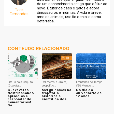
de um conhecimento antigo que dê luz ao
novo. É tutor de cães e gatos e adora
Tarik
dinossauros e múmias. A vida é breve,
Fernandes
ame os animais, use fio dental e coma
beterraba.
CONTEÚDO RELACIONADO
Eita! Olha a Caquita!
Polímeros: química,
Fronteiras no Tempo
(GuaxaVe...
geopolític...
#98 Mundo ...
GuaxaVerso
Mergulhamos na
No dia do
destrinchando
trajetória
aniversário de
episódios e
histórica e
12 anos...
respondendo
científica dos...
comentários!
Se...