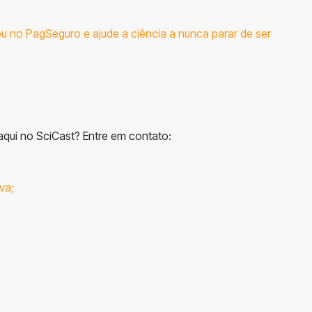
u no
PagSeguro
e ajude a ciência a nunca parar de ser
aqui no SciCast? Entre em contato:
lva
;