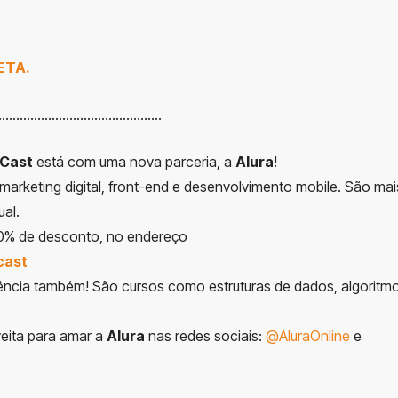
BETA.
……………………………………….
iCast
está com uma nova parceria, a
Alura
!
arketing digital, front-end e desenvolvimento mobile. São mai
al.
 10% de desconto, no endereço
cast
iência também! São cursos como estruturas de dados, algoritm
eita para amar a
Alura
nas redes sociais:
@AluraOnline
e