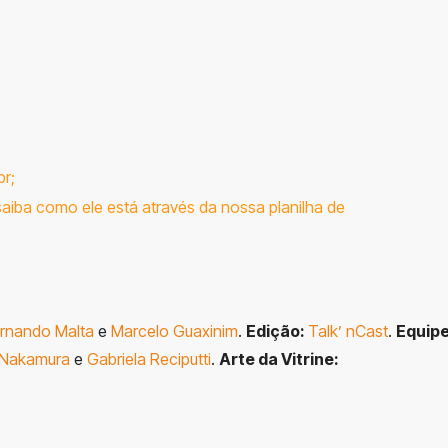
br
;
aiba como ele está através da nossa
planilha de
rnando Malta
e
Marcelo Guaxinim
.
Edição:
Talk’ nCast
.
Equip
 Nakamura
e
Gabriela Reciputti
.
Arte da Vitrine: