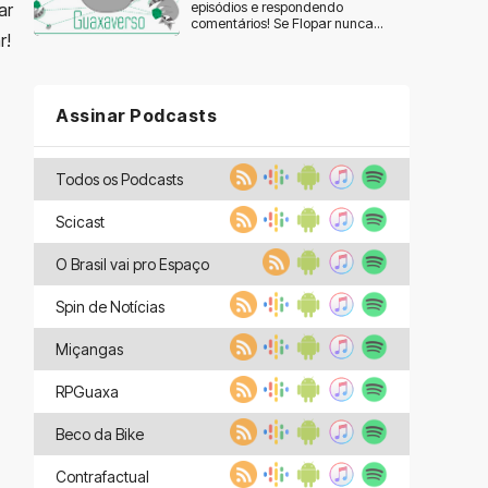
episódios e respondendo
ar
comentários! Se Flopar nunca...
r!
Assinar Podcasts
Todos os Podcasts
Scicast
O Brasil vai pro Espaço
Spin de Notícias
Miçangas
RPGuaxa
Beco da Bike
Contrafactual