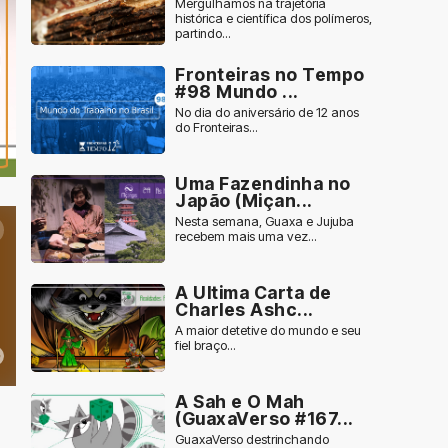
Mergulhamos na trajetória
histórica e científica dos polímeros,
partindo...
Fronteiras no Tempo
#98 Mundo ...
No dia do aniversário de 12 anos
do Fronteiras...
Uma Fazendinha no
Japão (Miçan...
Nesta semana, Guaxa e Jujuba
recebem mais uma vez...
A Ultima Carta de
Charles Ashc...
A maior detetive do mundo e seu
fiel braço...
A Sah e O Mah
(GuaxaVerso #167...
GuaxaVerso destrinchando