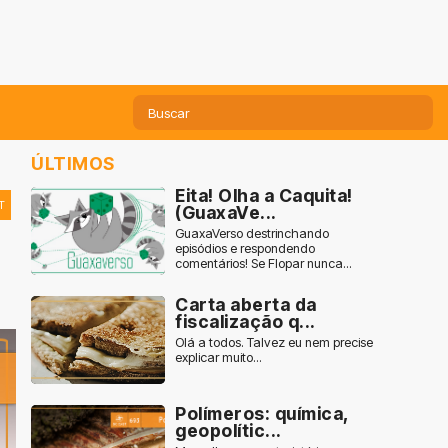
ÚLTIMOS
Eita! Olha a Caquita!
T
(GuaxaVe...
GuaxaVerso destrinchando
episódios e respondendo
comentários! Se Flopar nunca...
Carta aberta da
fiscalização q...
Olá a todos. Talvez eu nem precise
explicar muito...
Polímeros: química,
geopolític...