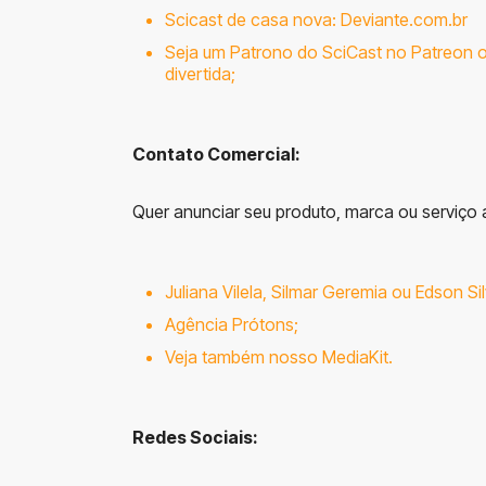
Scicast de casa nova:
Deviante.com.br
Seja um
Patrono
do SciCast no
Patreon
o
divertida;
Contato Comercial:
Quer anunciar seu produto, marca ou serviço 
Juliana Vilela
,
Silmar Geremia
ou
Edson Si
Agência Prótons
;
Veja também nosso
MediaKit
.
R
edes Sociais: