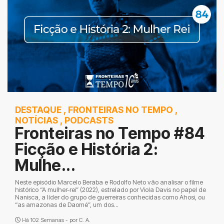
DESTAQUE
,
FRONTEIRAS NO TEMPO
,
NOTÍCIAS
,
PODCASTS
Fronteiras no Tempo #84
Ficção e História 2:
Mulhe...
Neste episódio Marcelo Beraba e Rodolfo Neto vão analisar o filme
histórico “A mulher-rei” (2022), estrelado por Viola Davis no papel de
Nanisca, a líder do grupo de guerreiras conhecidas como Ahosi, ou
“as amazonas de Daomé”, um dos...
Há 102 Semanas - por
C. A.