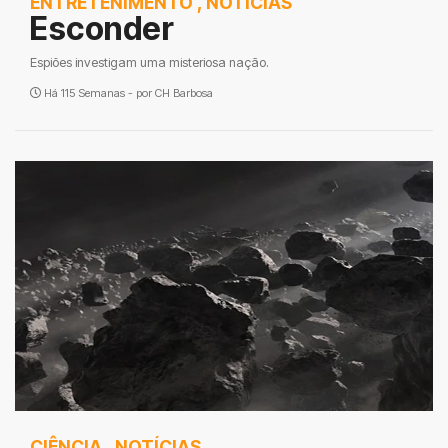
ENTRETENIMENTO
,
NOTÍCIAS
Esconder
Espiões investigam uma misteriosa nação.
Há 115 Semanas - por
CH Barbosa
CIÊNCIA
,
NOTÍCIAS