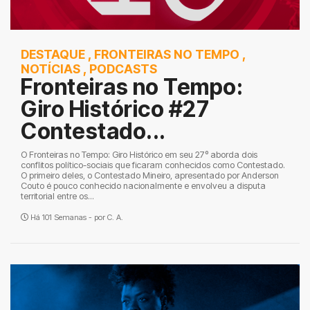
DESTAQUE
,
FRONTEIRAS NO TEMPO
,
NOTÍCIAS
,
PODCASTS
Fronteiras no Tempo:
Giro Histórico #27
Contestado...
O Fronteiras no Tempo: Giro Histórico em seu 27º aborda dois
conflitos político-sociais que ficaram conhecidos como Contestado.
O primeiro deles, o Contestado Mineiro, apresentado por Anderson
Couto é pouco conhecido nacionalmente e envolveu a disputa
territorial entre os...
Há 101 Semanas - por
C. A.