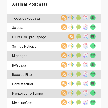
Assinar Podcasts
Todos os Podcasts
Scicast
O Brasil vai pro Espaço
Spin de Notícias
Miçangas
RPGuaxa
Beco da Bike
Contrafactual
Fronteiras no Tempo
MeiaLuaCast